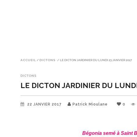
ACCUEIL
/
DICTONS
/
LE DICTON JARDINIER DU LUNDI 23 JANVIER 2017
DICTONS
LE DICTON JARDINIER DU LUNDI
22 JANVIER 2017
Patrick Mioulane
0
Bégonia semé à
Saint B