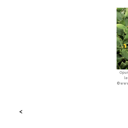
Opun
l
©www
<