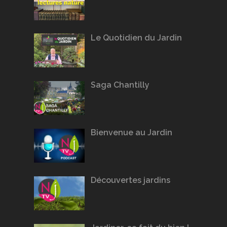
Le Quotidien du Jardin
Saga Chantilly
Bienvenue au Jardin
Découvertes jardins