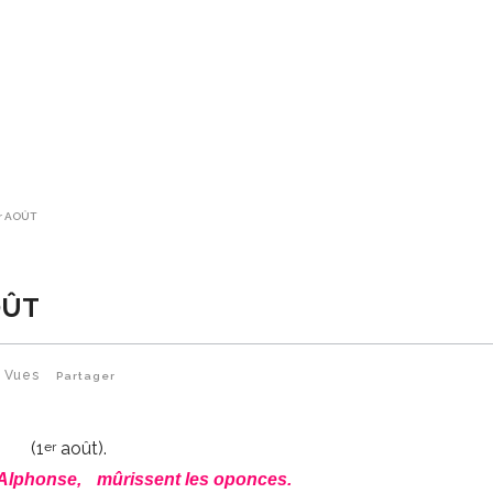
r AOÛT
OÛT
4
Vues
Partager
(1
août).
er
t Alphonse,
mûrissent les oponces.