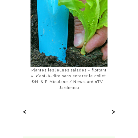
Plantez les jeunes salades « flottant
», c’est-à-dire sans enterer le collet.
©N. & P. Mioulane / NewsJardinTV –
Jardimiou
<
>