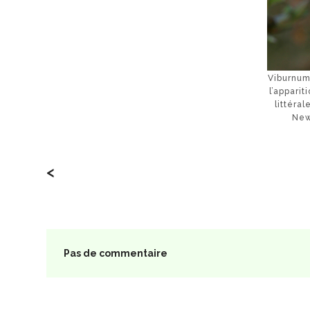
Viburnum
l’appari
littéra
New
<
Pas de commentaire