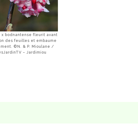
 x bodnantense fleurit avant
tion des feuilles et embaume
lement. ©N. & P. Mioulane /
sJardinTV – Jardimiou