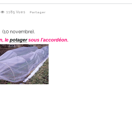
1185
Vues
Partager
(10 novembre).
n, le
potager
sous l’accordéon.