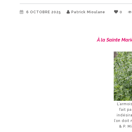
6 OCTOBRE 2025
Patrick Mioulane
0
À la Sainte Mari
L’armoi
fait p
indésir
l’on doit
& P. M