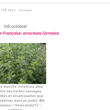
718
Vues
Partager
(06 octobre)
e-Françoise, arrachons l’armoise.
se blanche (Artemisia alba)
artie des herbes sauvages
ables et envahissantes que
 maîtriser dans un jardin. ©N.
ioulane / NewsJardinTV –
Jardimiou