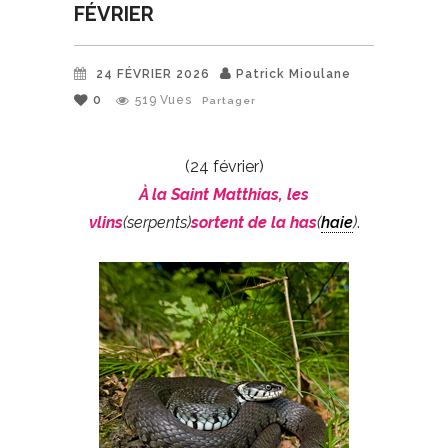
FÉVRIER
24 FÉVRIER 2026
Patrick Mioulane
0
519
Vues
Partager
(24 février)
À la Saint Matthias, les
vlins
(serpents)
sortent de la has
(
haie
)
.