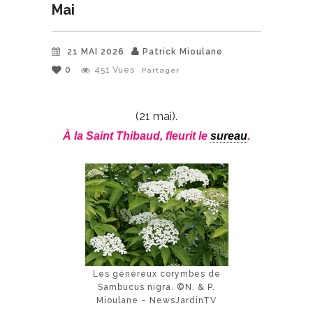
Mai
21 MAI 2026
Patrick Mioulane
0
451
Vues
Partager
(21 mai).
À la Saint Thibaud, fleurit le
sureau
.
Les généreux corymbes de
Sambucus nigra. ©N. & P.
Mioulane – NewsJardinTV