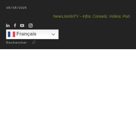
08/08/2026
NewsJardinTV – Infos, Conseils, Vidéos, Podcasts – 100 
Français
Rechercher