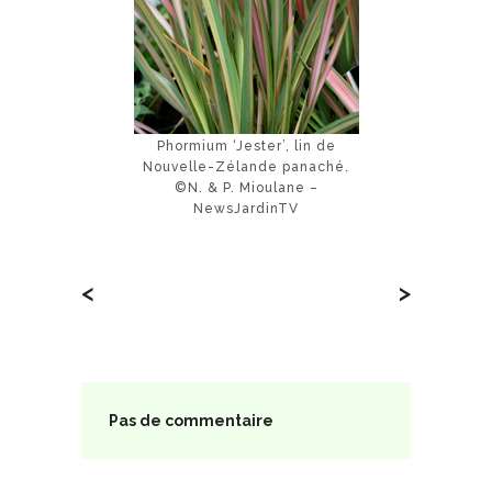
Phormium ‘Jester’, lin de
Nouvelle-Zélande panaché.
©N. & P. Mioulane –
NewsJardinTV
<
>
Pas de commentaire