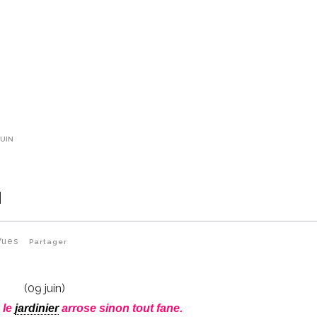
JUIN
N
Vues
Partager
(09 juin)
 le
jardinier
arrose sinon tout fane.