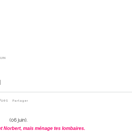
JUIN
N
Vues
Partager
(06 juin).
int Norbert, mais ménage tes lombaires.