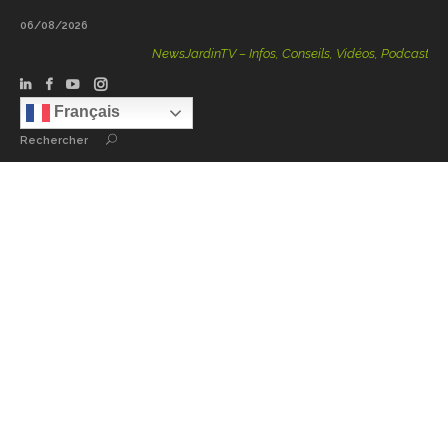
06/08/2026
NewsJardinTV – Infos, Conseils, Vidéos, Podcasts – 100 %
Français
Rechercher