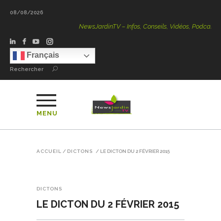
08/08/2026
NewsJardinTV – Infos, Conseils, Vidéos, Podcasts – 100 
Français
Rechercher
MENU
ACCUEIL
/
DICTONS
/
LE DICTON DU 2 FÉVRIER 2015
DICTONS
LE DICTON DU 2 FÉVRIER 2015