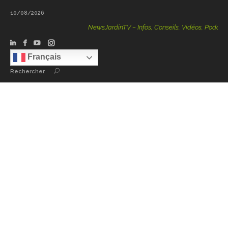
10/08/2026
NewsJardinTV – Infos, Conseils, Vidéos, Podcasts – 100 %
Français
Rechercher