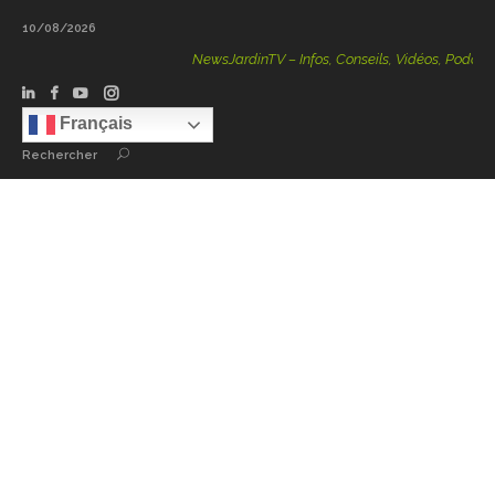
10/08/2026
NewsJardinTV – Infos, Conseils, Vidéos, Podcasts – 100 
Français
Rechercher