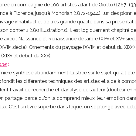
rée en compagnie de 100 artistes allant de Giotto (1267-133
nce à Florence, jusqu’à Mondrian (1872-1944), l’un des pionni
uvrage inhabituel et de très grande qualité dans sa présentati
son contenu (180 illustrations). Il est logiquement chapitré d
 avec : Naissance et Renaissance de l’arbre (XI
et XV
siècl
Ve
e
XVII
siècle), Ornements du paysage (XVII
et début du XIX
)
e
e
e
 (XIX
et début du XX
).
e
e
lane
:
emière synthèse abondamment illustrée sur le sujet qui ait été
profondit les différentes techniques des artistes et aide à com
ent travail de recherche et d’analyse de l’auteur (docteur en h
s. On partage, parce qu’on la comprend mieux, leur émotion dans
ux. C’est un livre superbe dans lequel on se plonge avec dél