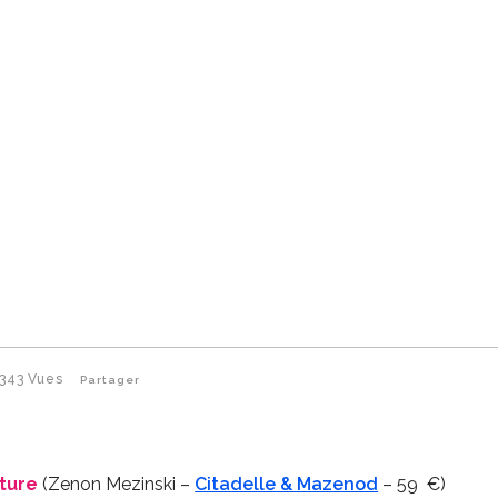
343
Vues
Partager
nture
(Zenon Mezinski –
Citadelle & Mazenod
– 59 €)