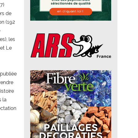
7)
ers de
on (192
e
es), les
 et Le
 publiée
prendre
istoire
 la
ectation