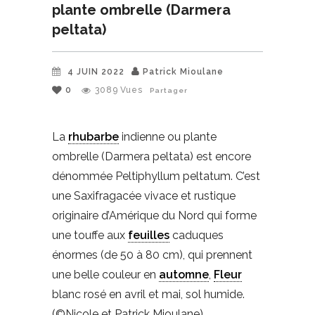
plante ombrelle (Darmera
peltata)
4 JUIN 2022
Patrick Mioulane
0
3089
Vues
Partager
La
rhubarbe
indienne ou plante
ombrelle (Darmera peltata) est encore
dénommée Peltiphyllum peltatum. C’est
une Saxifragacée vivace et rustique
originaire d’Amérique du Nord qui forme
une touffe aux
feuilles
caduques
énormes (de 50 à 80 cm), qui prennent
une belle couleur en
automne
,
Fleur
blanc rosé en avril et mai, sol humide.
(©Nicole et Patrick Mioulane).