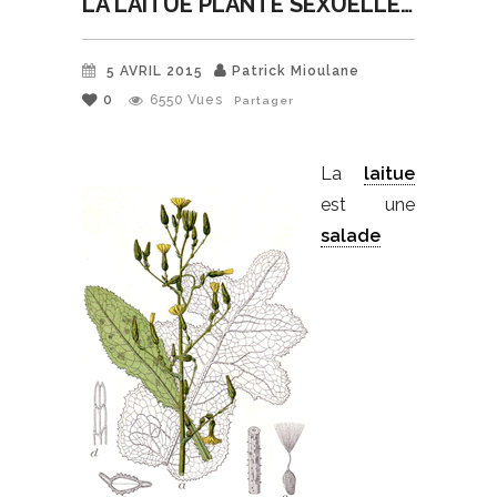
LA LAITUE PLANTE SEXUELLE…
5 AVRIL 2015
Patrick Mioulane
0
6550
Vues
Partager
La
laitue
est une
salade