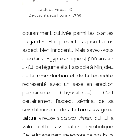
Lactuca virosa. ©
Deutschlands Flora – 1796
couramment cultivée parmi les plantes
du
jardin
. Elle présente aujourd’hui un
aspect bien innocent… Mais savez-vous
que dans l’Égypte antique (4 500 ans av.
J.-C.), ce légume était associé à Min, dieu
de la
reproduction
et de la fécondité,
représenté avec un sexe en érection
permanente (ithyphallique). C’est
certainement l’aspect séminal de sa
sève blanchâtre de la
laitue
sauvage ou
laitue
vireuse
(Lactuca virosa)
qui lui a
valu cette association symbolique.
Cette image perdure encore de nos jours