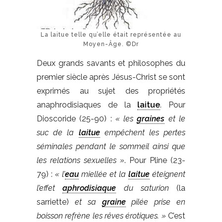
La laitue telle qu’elle était représentée au
Moyen-Âge. ©Dr
Deux grands savants et philosophes du
premier siècle après Jésus-Christ se sont
exprimés au sujet des propriétés
anaphrodisiaques de la
laitue
. Pour
Dioscoride (25-90) :
« les
graines
et le
suc de la
laitue
empêchent les pertes
séminales pendant le sommeil ainsi que
les relations sexuelles »
. Pour Pline (23-
79) :
« l’
eau
miellée et la
laitue
éteignent
l’effet
aphrodisiaque
du saturion
(la
sarriette)
et sa
graine
pilée prise en
boisson refrène les rêves érotiques. »
C’est