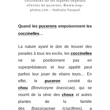
coccinelles sur les organes végétaux
infectés de pucerons. ©www.map-
photos.com – Nathalie Pasquel
Quand les
pucerons
empoisonnent les
coccinelles
…
La nature ayant le don de trouver des
parades à tous les excès, les
coccinelles
ne se positionnent pas en
superprédateurs et leur appétit peut
parfois leur jouer de vilains tours… En
effet, le
puceron
cendré du
chou
(Brevicoryne brassicae)
, qui se
nourrit de la sève des
choux
et autres
plantes de la famille
des
Brassicaceae
(crucifères), a