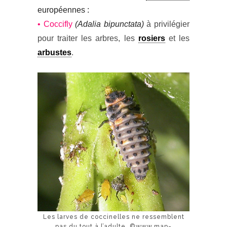
européennes :
• Coccifly
(Adalia bipunctata)
à privilégier
pour traiter les arbres, les
rosiers
et les
arbustes
.
Les larves de coccinelles ne ressemblent
pas du tout à l’adulte. ©www.map-