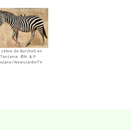
 zèbre de Burchell en
Tanzanie. ©N. & P.
oulane/NewsJardinTV