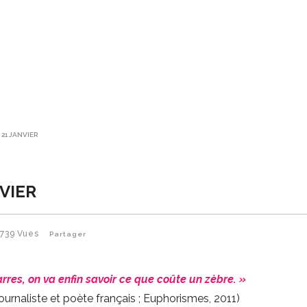
 21 JANVIER
VIER
739
Vues
Partager
res, on va enfin savoir ce que coûte un zèbre. »
journaliste et poète français ; Euphorismes, 2011)