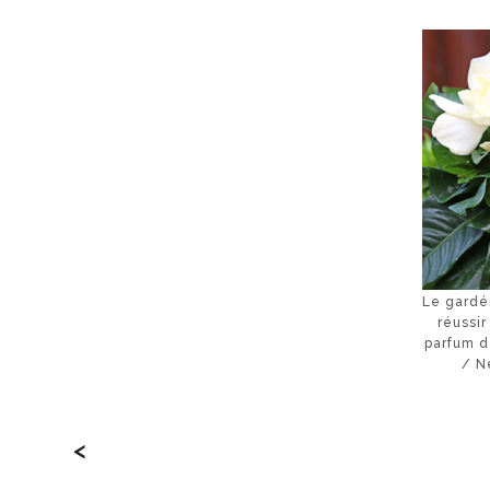
Le gardén
réussir
parfum d
/ N
<