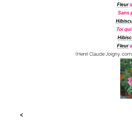
Fleur
d
Sans p
Hibisc
Toi qu
Hibis
Fleur
d
(Henri Claude Joigny, com
<