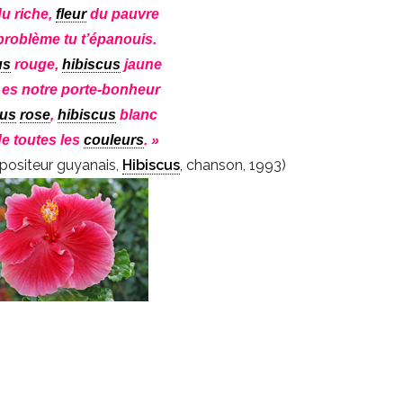
u riche,
fleur
du pauvre
roblème tu t’épanouis.
us
rouge,
hibiscus
jaune
i es notre porte-bonheur
cus
rose
,
hibiscus
blanc
e toutes les
couleurs
. »
positeur guyanais,
Hibiscus
, chanson, 1993)