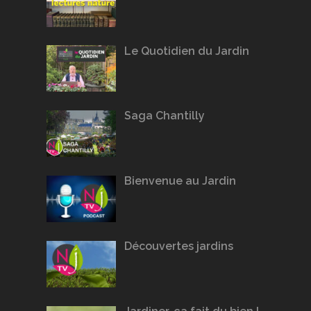
Le Quotidien du Jardin
Saga Chantilly
Bienvenue au Jardin
Découvertes jardins