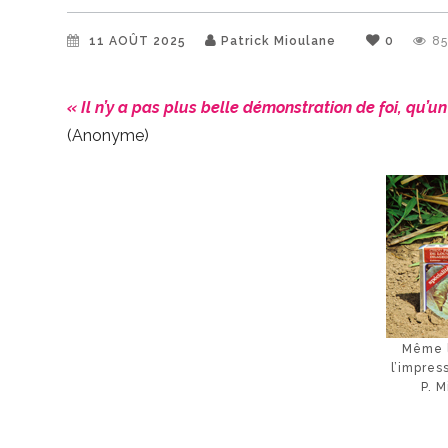
11 AOÛT 2025
Patrick Mioulane
0
8
« Il n’y a pas plus belle démonstration de foi, qu
(Anonyme)
Même l
l’impres
P. 