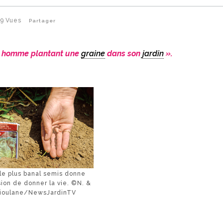
59
Vues
Partager
’un homme plantant une
graine
dans son
jardin
».
e plus banal semis donne
sion de donner la vie. ©N. &
Mioulane/NewsJardinTV