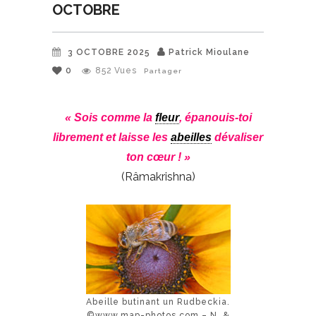
OCTOBRE
3 OCTOBRE 2025
Patrick Mioulane
0
852
Vues
Partager
« Sois comme la
fleur
, épanouis-toi
librement et laisse les
abeilles
dévaliser
ton cœur ! »
(Râmakrishna)
Abeille butinant un Rudbeckia.
©www.map-photos.com – N. &