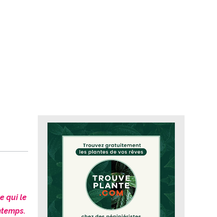
e qui le
intemps.