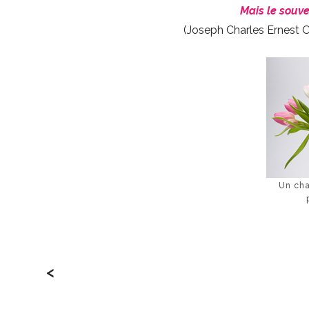
Mais le souve
(Joseph Charles Ernest O
Un cha
<