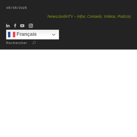
08/08/2026
NewsJardinTV – Infos, Conseils, Vidéos, Podcasts – 100 %
Français
Rechercher