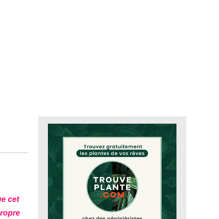
ue cet
propre