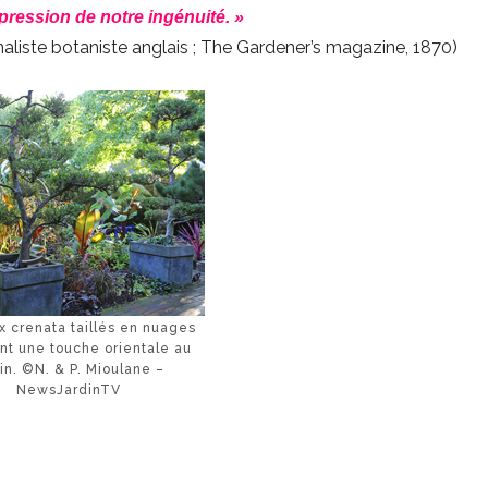
xpression de notre ingénuité. »
naliste botaniste anglais ; The Gardener’s magazine, 1870)
x crenata taillés en nuages
nt une touche orientale au
din. ©N. & P. Mioulane –
NewsJardinTV