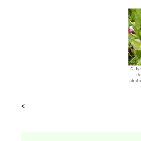
Calys
d
photo
<