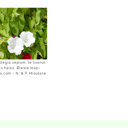
tegia sepium, le liseron
es haies. ©www.map-
s.com – N. & P. Mioulane