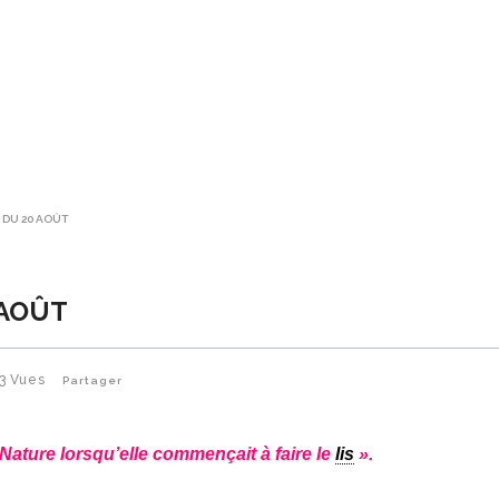
E DU 20 AOÛT
 AOÛT
3
Vues
Partager
a Nature lorsqu’elle commençait à faire le
lis
».