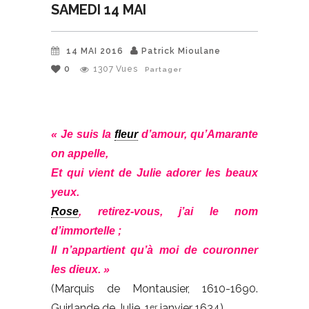
SAMEDI 14 MAI
14 MAI 2016
Patrick Mioulane
0
1307
Vues
Partager
« Je suis la
fleur
d’amour, qu’Amarante
on appelle,
Et qui vient de Julie adorer les beaux
yeux.
Rose
, retirez-vous, j’ai le nom
d’immortelle ;
Il n’appartient qu’à moi de couronner
les dieux. »
(Marquis de Montausier, 1610-1690.
Guirlande de Julie, 1
janvier 1634)
er