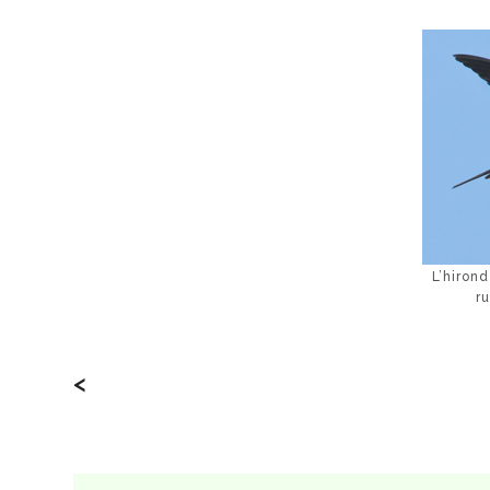
L’hiron
r
<