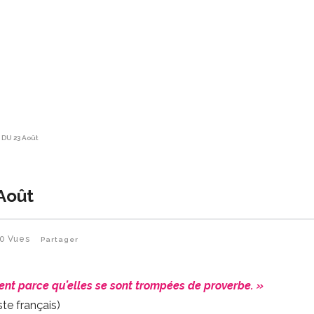
 DU 23 Août
Août
10
Vues
Partager
nt parce qu’elles se sont trompées de proverbe. »
te français)