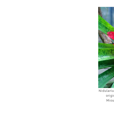
Nidulari
origi
Miou