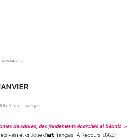
 DU 15 JANVIER
 JANVIER
864
Vues
Partager
lames de sabres, des fondements écorchés et béants. »
crivain et critique d’
art
français ; À Rebours, 1884)