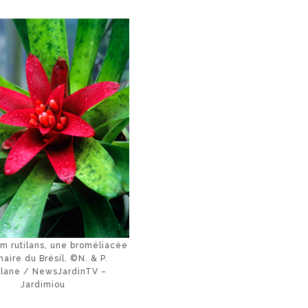
um rutilans, une broméliacée
naire du Brésil. ©N. & P.
lane / NewsJardinTV –
Jardimiou