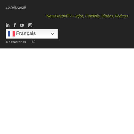
10/08/2026
NewsJardinTV – Infos, Conseils, Vidéos, Podcasts – 100 %
Français
Rechercher