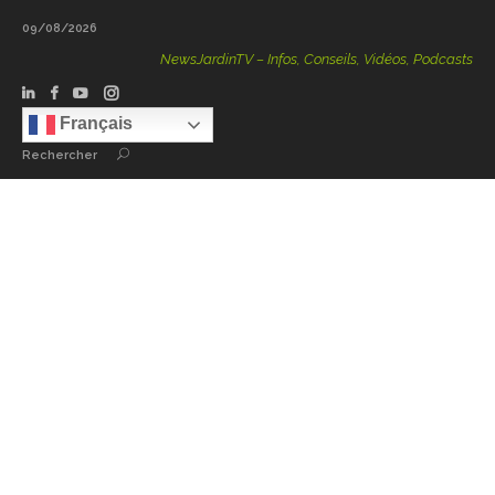
09/08/2026
NewsJardinTV – Infos, Conseils, Vidéos, Podcasts – 100 % N
Français
Rechercher