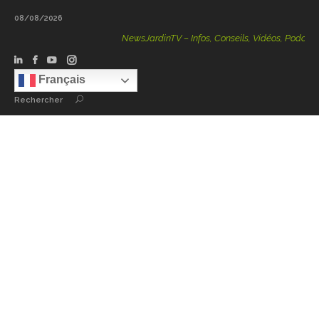
08/08/2026
NewsJardinTV – Infos, Conseils, Vidéos, Podcasts – 100 %
Français
Rechercher