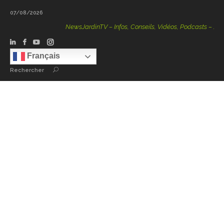
07/08/2026
NewsJardinTV – Infos, Conseils, Vidéos, Podcasts – 100 % 
Français
Rechercher