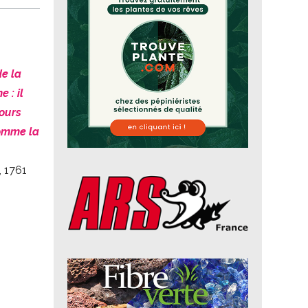
de la
 : il
jours
comme la
, 1761