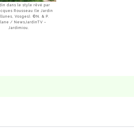
din dans le style rêvé par
cques Rousseau (le Jardin
llunes, Vosges). ©N. & P.
lane / NewsJardinTV –
Jardimiou.