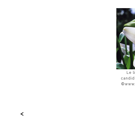
Le l
candid
©www.m
<