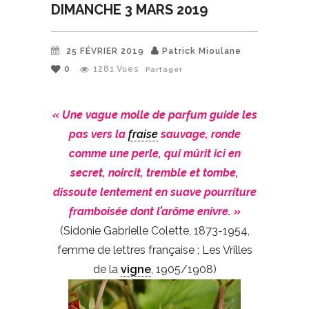
DIMANCHE 3 MARS 2019
25 FÉVRIER 2019
Patrick Mioulane
0
1281
Vues
Partager
« Une vague molle de parfum guide les
pas vers la
fraise
sauvage, ronde
comme une perle, qui mûrit ici en
secret, noircit, tremble et tombe,
dissoute lentement en suave pourriture
framboisée dont l’arôme enivre. »
(Sidonie Gabrielle Colette, 1873-1954,
femme de lettres française ; Les Vrilles
de la
vigne
, 1905/1908)