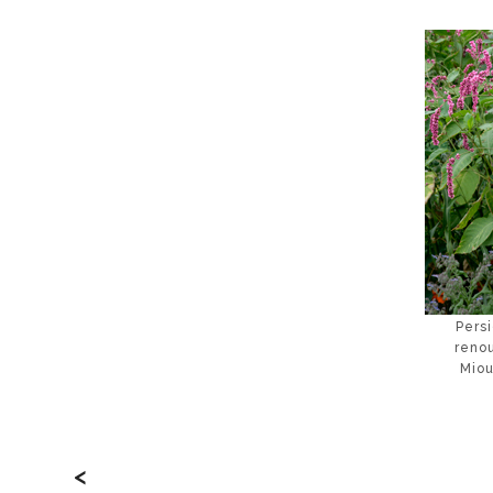
Persi
reno
Miou
<