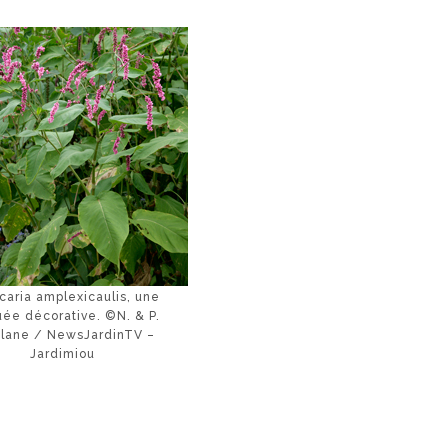
caria amplexicaulis, une
uée décorative. ©N. & P.
lane / NewsJardinTV –
Jardimiou