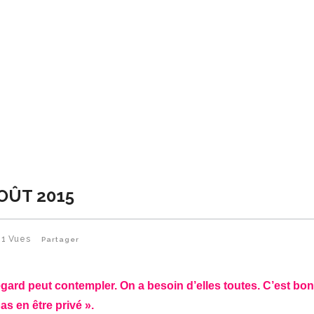
AOÛT 2015
41
Vues
Partager
egard peut contempler. On a besoin d’elles toutes. C’est bo
as en être privé ».