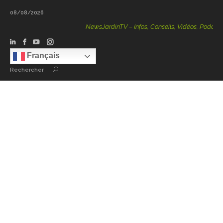
08/08/2026
NewsJardinTV – Infos, Conseils, Vidéos, Podcasts – 100 %
Français
Rechercher