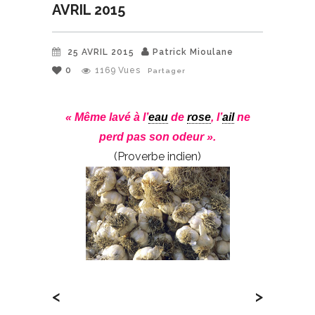
AVRIL 2015
25 AVRIL 2015
Patrick Mioulane
0
1169
Vues
Partager
« Même lavé à l’
eau
de
rose
, l’
ail
ne
perd pas son odeur ».
(Proverbe indien)
<
>