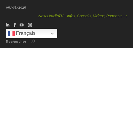
06/08/2026
NewsJardinTV – Infos, Conseils, Vidéos, Podcasts – 100 % N
Français
Rechercher