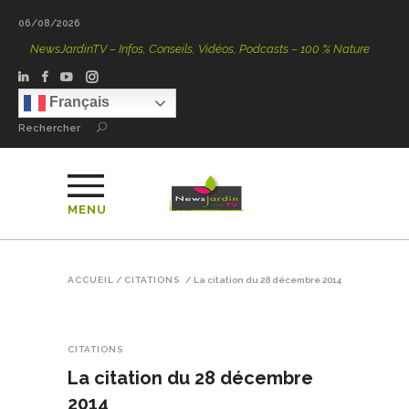
06/08/2026
NewsJardinTV – Infos, Conseils, Vidéos, Podcasts – 100 % Nature
Français
Rechercher
MENU
ACCUEIL
/
CITATIONS
/
La citation du 28 décembre 2014
CITATIONS
La citation du 28 décembre
2014