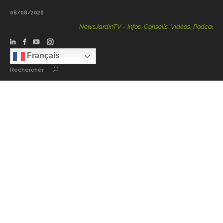
08/08/2026
NewsJardinTV – Infos, Conseils, Vidéos, Podcasts – 100 %
Français
Rechercher