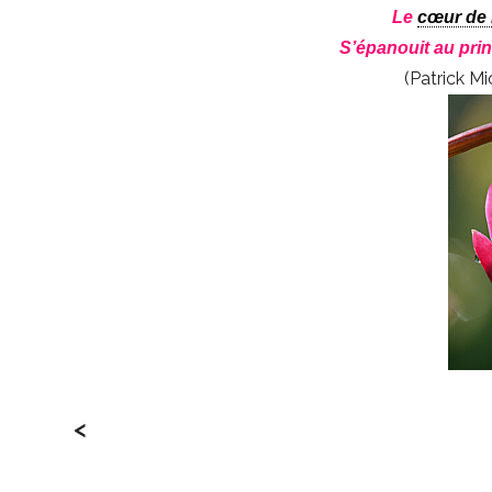
Le
cœur de 
S’épanouit au pri
(Patrick M
<