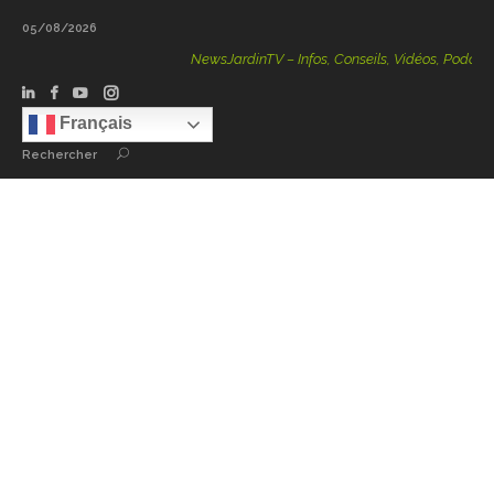
05/08/2026
NewsJardinTV – Infos, Conseils, Vidéos, Podcasts – 100 
Français
Rechercher