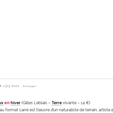
1325
Vues
Partager
ux
en
hiver
(Gilles Leblais –
Terre
vivante – 14 €)
u format carré est l’œuvre d’un naturaliste de terrain, artiste 