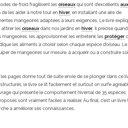
des de froid fragilisent les
oiseaux
qui sont d’excellents
aux
on de les aider à notre tour en
hiver
, en installant une aire de
érentes mangeoires adaptées à leurs exigences. Le livre expli
attirer les
oiseaux
dans nos jardins en
hiver
. Il précise quand
mangeoires, les approvisionner, les entretenir, les
protéger
d
ndique les aliments à choisir selon chaque espèce d’oiseau. Le 
uiper de mangeoires sur mesure, à acquérir ou à construire so
 les pages donne tout de suite envie de se plonger dans ce liv
structurés, le livre se lit facilement et surtout on surfe agré
’ouvrage qui présente le comportement hivernal de 35 espèces,
posés sont vraiment faciles à réaliser. Au final, c’est un livre 
erche à améliorer ses connaissances.