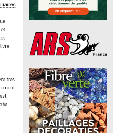
iliaires
que
 et
es
livre
i-
re très
ablement
 est
très