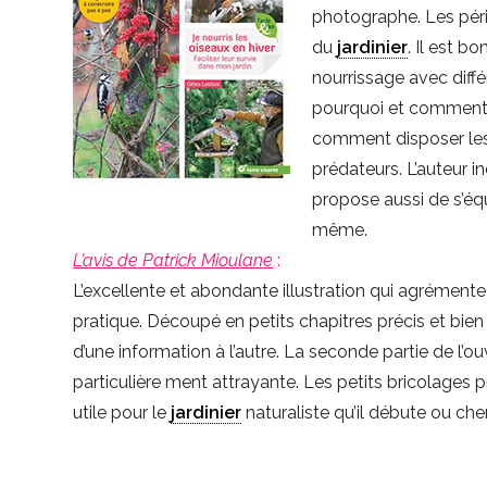
photographe. Les pério
du
jardinier
. Il est b
nourrissage avec diff
pourquoi et comment 
comment disposer les 
prédateurs. L’auteur i
propose aussi de s’éq
même.
L’avis de Patrick Mioulane
:
L’excellente et abondante illustration qui agrémente
pratique. Découpé en petits chapitres précis et bien 
d’une information à l’autre. La seconde partie de l
particulière ment attrayante. Les petits bricolages pro
utile pour le
jardinier
naturaliste qu’il débute ou ch