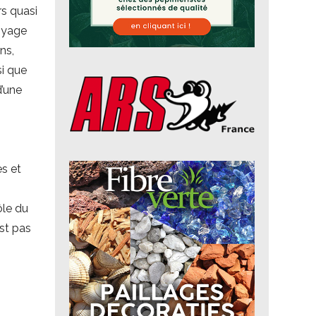
rs quasi
voyage
ns,
si que
d’une
es et
ôle du
est pas