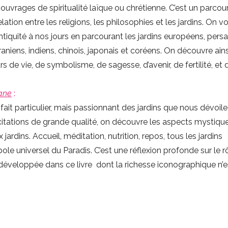
uvrages de spiritualité laïque ou chrétienne. C’est un parcou
lation entre les religions, les philosophies et les jardins. On 
Antiquité à nos jours en parcourant les jardins européens, persa
raniens, indiens, chinois, japonais et coréens. On découvre ain
rs de vie, de symbolisme, de sagesse, d’avenir, de fertilité, et 
.
lane
:
 fait particulier, mais passionnant des jardins que nous dévoile
n citations de grande qualité, on découvre les aspects mystiqu
jardins. Accueil, méditation, nutrition, repos, tous les jardins
le universel du Paradis. C’est une réflexion profonde sur le r
t développée dans ce livre dont la richesse iconographique n’