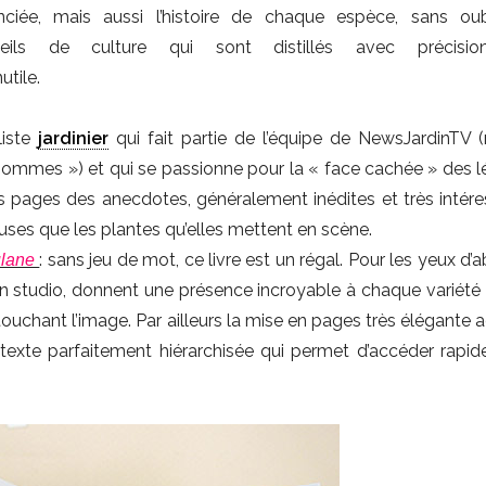
anciée, mais aussi l’histoire de chaque espèce, sans oub
seils de culture qui sont distillés avec précisi
tile.
liste
jardinier
qui fait partie de l’équipe de NewsJardinTV (
hommes ») et qui se passionne pour la « face cachée » des 
es pages des anecdotes, généralement inédites et très intére
ses que les plantes qu’elles mettent en scène.
: sans jeu de mot, ce livre est un régal. Pour les yeux d’
oulane
 en studio, donnent une présence incroyable à chaque variété
 touchant l’image. Par ailleurs la mise en pages très élégante a
du texte parfaitement hiérarchisée qui permet d’accéder rapi