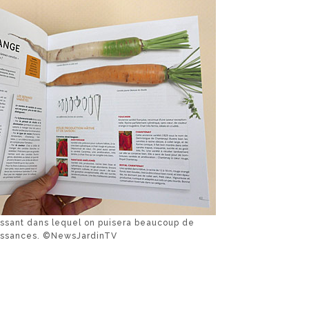
ressant dans lequel on puisera beaucoup de
issances. ©NewsJardinTV