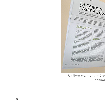
Un livre vraiment inté
conna
<