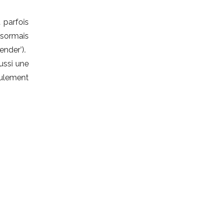
 parfois
ésormais
ender’).
ussi une
seulement