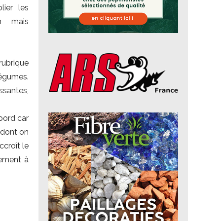
lier les
on mais
rubrique
légumes.
ssantes,
abord car
 dont on
ccroît le
dement à