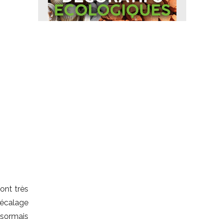
sont très
décalage
ésormais